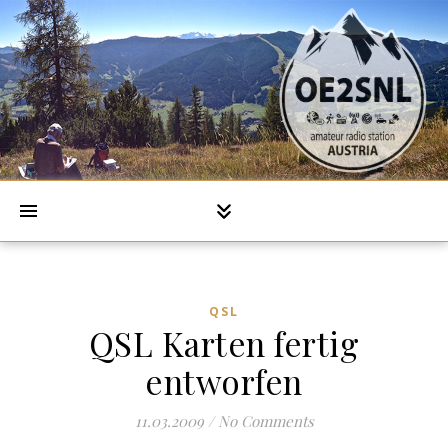
QSL
QSL Karten fertig
entworfen
11.03.2009
/
No Comments