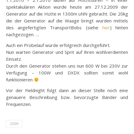
1.1.2010 – 2.1.2010 laufen auf Hochtouren – in einer
spektakulären Aktion wurde heute am 27.12.2009 der
Generator auf die Hütte in 1300m üNN gebracht. Die 20kg
die der Generator auf die Waage bringt wurden mittels
des angefertigten TransportBobs (siehe
hier
) hinten
nachgezogen. …
Auch ein Probelauf wurde erfolgreich durchgeführt.
Nun warten Generator und Sprit auf ihren wohlverdienten
Einsatz.
Durch den Generator stehen uns nun 600 W bei 230V zur
Verfügung – 100W und DXDX sollten somit wohl
funktionieren
Vor der Fieldnight folgt dann an dieser Stelle noch eine
genauere Beschreibung bzw. bevorzugte Bänder und
Frequenzen.
2009